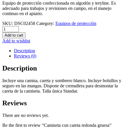
Equipo de protección confeccionada en algodón y teryline. Es
adecuado para trabajos y revisiones en campo, en el manejo
continuo en el apiario.
SKU:
DSC02458
Category:
Equipos de protección
Camiseta
con
Add to cart
careta
Add to wishlist
redonda
gruesa
Description
quantity
Reviews (0)
Description
Incluye una camisa, careta y sombrero blanco. Incluye bolsillos y
seguro en las mangas. Dispone de cremallera para desmontar la
careta de la camiseta. Talla única Standar.
Reviews
There are no reviews yet.
Be the first to review “Camiseta con careta redonda gruesa”