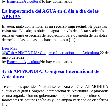
by
Esmeralda
Apicultura
No hay comentarios
La importancia del AGUA en el día a día de las
ABEJAS
El agua, junto con la flora, es un 𝐫𝐞𝐜𝐮𝐫𝐬𝐨 𝐢𝐦𝐩𝐫𝐞𝐬𝐜𝐢𝐧𝐝𝐢𝐛𝐥𝐞 𝐩𝐚𝐫𝐚 𝐥𝐚𝐬
𝐜𝐨𝐥𝐦𝐞𝐧𝐚𝐬. Las abejas obtienen agua a través del néctar y además
realizan viajes especiales de recolección para obtenerla de las gotas
de rocío en las plantas, encharcamientos u […]
Leer Mas
22 de
mayo de 2022
by
Esmeralda
Apicultura
No hay comentarios
47 th APIMONDIA: Congreso Internacional de
Apicultura
Te contamos que este año 2022 se realizará el 47avo APIMONDIA,
el cual es el gran Congreso Internacional de Apicultura. Apimondia
es una organización no gubernamental que reúne a apicultores,
fabricantes de equipos apícolas y una amplia variedad de científicos
[…]